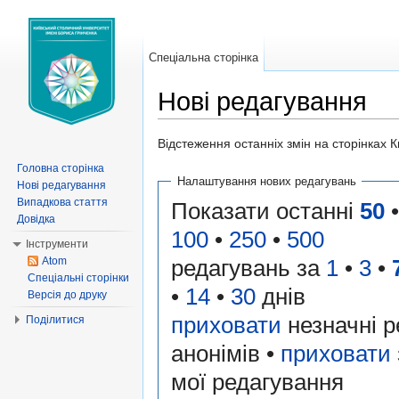
Спеціальна сторінка
Нові редагування
Перейти до:
навігація
,
пошук
Відстеження останніх змін на сторінках К
Головна сторінка
Налаштування нових редагувань
Нові редагування
Випадкова стаття
Показати останні
50
•
Довідка
100
•
250
•
500
Інструменти
редагувань за
1
•
3
•
Atom
Спеціальні сторінки
•
14
•
30
днів
Версія до друку
приховати
незначні р
Поділитися
анонімів •
приховати
мої редагування