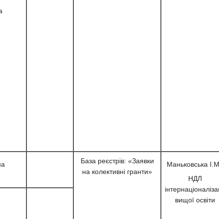
а
База реєстрів: «Заявки
на
Маньковська І.М
на колективні гранти»
НДЛ
інтернаціоналізац
вищої освіти