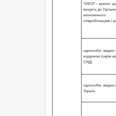
*ОЕСР – країни, щ
входять до Організ
економічного
співробітництва і р
одноосібні, видані 
кордоном (окрім кр
СНД)
одноосібні, видані 
Україні