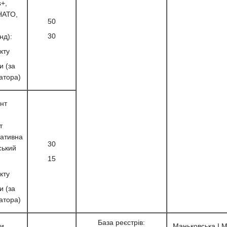
+,
НАТО,
50
30
нд):
кту
и (за
атора)
нт
т
еативна
30
ський
15
кту
и (за
атора)
База реєстрів:
ти
Маньковська І.М