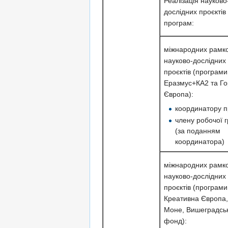
Реалізація науково
дослідних проєктів
програм:
міжнародних рамк
науково-дослідних
проєктів (програми
Еразмус+КА2 та Го
Європа):
координатору п
члену робочої 
(за поданням
координатора)
міжнародних рамк
науково-дослідних
проєктів (програм
Креативна Європа
Моне, Вишеградсь
фонд):