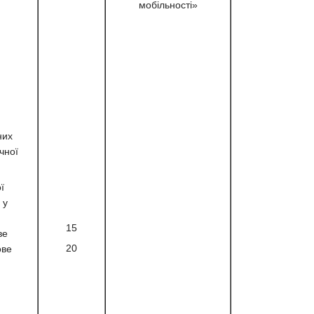
мобільності»
них
чної
ї
 у
15
ве
20
ове