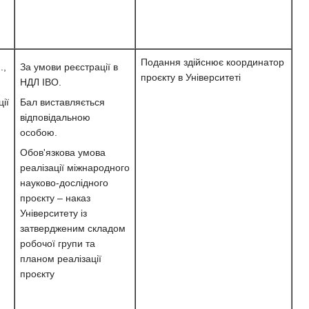
Подання здійснює координатор
.,
За умови реєстрації в
проєкту в Університеті
НДЛ ІВО.
ії
Бал виставляється
відповідальною
особою.
Обов'язкова умова
реалізації міжнародного
науково-дослідного
проєкту – наказ
Університету із
затвердженим складом
робочої групи та
планом реалізації
проєкту