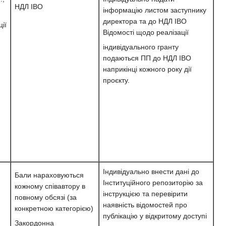
НДЛ ІВО
інформацію листом заступнику
директора та до НДЛ ІВО
ії
Відомості щодо реалізації
індивідуального гранту
подаються ПП до НДЛ ІВО
наприкінці кожного року дії
проєкту.
Індивідуально внести дані до
Бали нараховуються
Інституційного репозиторію за
кожному співавтору в
інструкцією та перевірити
повному обсязі (за
наявність відомостей про
конкретною категорією)
публікацію у відкритому доступі
Закордонна