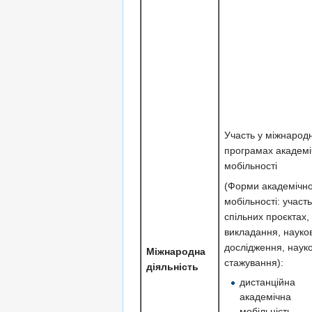
Участь у міжнарод
програмах академі
мобільності
(Форми академічно
мобільності: участь
спільних проєктах,
викладання, науко
дослідження, наук
Міжнародна
стажування):
діяльність
дистанційна
академічна
мобільність