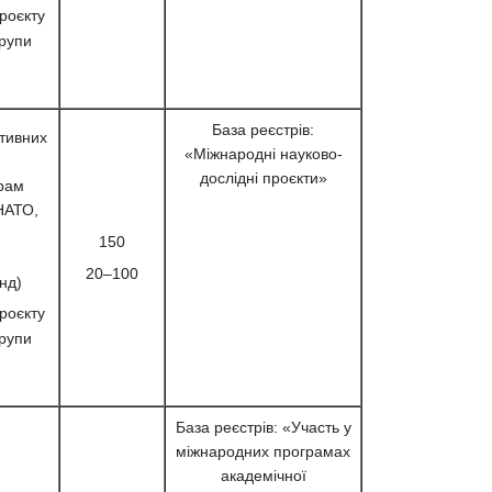
роєкту
групи
База реєстрів:
тивних
«Міжнародні науково-
дослідні проєкти»
грам
НАТО,
150
20–100
нд)
роєкту
групи
База реєстрів: «Участь у
міжнародних програмах
академічної