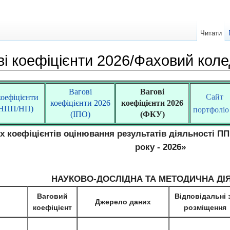
Читати
ві коефіцієнти 2026/Фаховий кол
Вагові
Вагові
Cайт
коефіцієнти
коефіцієнти 2026
коефіцієнти 2026
(НПП/НП)
портфоліо
(ІПО)
(ФКУ)
их коефіцієнтів оцінювання результатів діяльності П
року - 2026»
НАУКОВО-ДОСЛІДНА ТА МЕТОДИЧНА ДІ
Ваговий
Відповідальні 
Джерело даних
коефіцієнт
розміщення