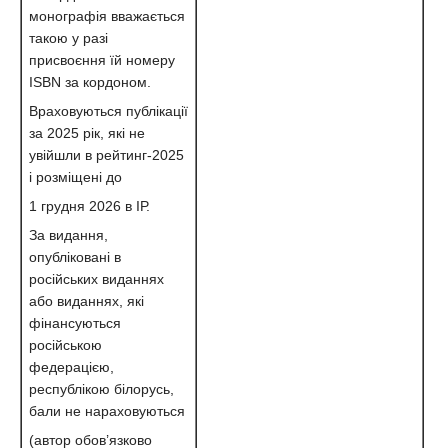
монографія вважається
такою у разі
присвоєння їй номеру
ISBN за кордоном.
Враховуються публікації
за 2025 рік, які не
увійшли в рейтинг-2025
і розміщені до
1 грудня 2026 в ІР.
За видання,
опубліковані в
російських виданнях
або виданнях, які
фінансуються
російською
федерацією,
республікою білорусь,
бали не нараховуються
(автор обов’язково