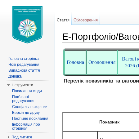
Стаття
Обговорення
Е-Портфоліо/Ваго
Перейти до:
навігація
,
пошук
Вагові 
Головна сторінка
Головна
Оголошення
Нові редагування
2026 
Випадкова стаття
Довідка
Перелік показників та вагов
Інструменти
Посилання сюди
Пов'язані
редагування
Спеціальні сторінки
Версія до друку
Постійне посилання
Показник
Інформація про
сторінку
Поділитися