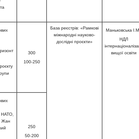
-
 та
База реєстрів: «Рамкові
ових
Маньковська І.М
міжнародні науково-
НДЛ
дослідні проєкти»
інтернаціоналізац
ризонт
300
вищої освіти
100-250
роєкту
групи
ових
и НАТО,
, Жан
250
кий
50-200