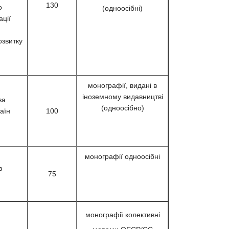
130
о
(одноосібні)
ації
озвитку
монографії, видані в
іноземному видавництві
за
(одноосібно)
аїн
100
монографії одноосібні
в
75
монографії колективні