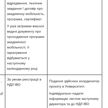
відрядження, технічне
завдання / договір про
академічну мобільність,
програма, сертифікат.
У разі затримки вчасної
видачі документу про
проходження програми
академічної
мобільності, її
зарахування
відбувається у
наступному
календарному році
За умови реєстрації в
.,
Подання здійснює координатор
НДЛ ІВО
проєкту в Університеті.
ії
Індивідуально надати
інформацію листом заступнику
директора та до НДЛ ІВО