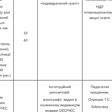
«Індивідуальний грант»
ки
НДЛ
(у разі
інтернаціоналізац
льний
вищої освіти
ься
е ніж
10
40
строку
ання),
лізації
40
грашу
40
н раз.)
Інституційний
Педагогічні
репозиторій:
працівники,
за
монографії, видані в
Опришко Т.С.,
аїн
іноземному видавництві
Бібліотека
Р/ЄС
мовами ОЕСР/ЄС