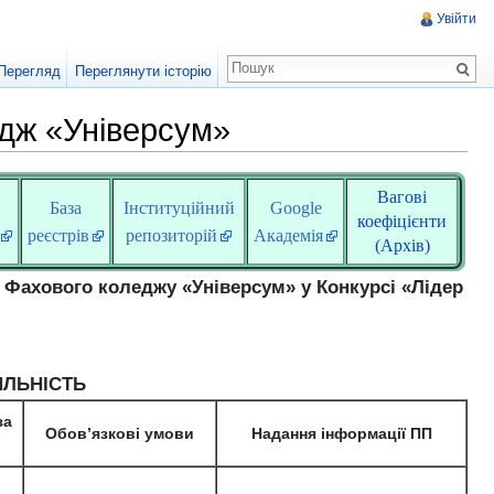
Увійти
Перегляд
Переглянути історію
едж «Універсум»
Вагові
База
Інституційний
Google
коефіцієнти
реєстрів
репозиторій
Академія
(Архів)
П Фахового коледжу «Універсум» у Конкурсі «Лідер
ЯЛЬНІСТЬ
за
Обов’язкові умови
Надання інформації ПП