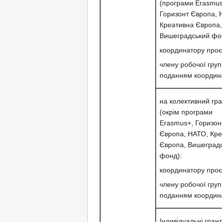
(програми Erasmus
Горизонт Європа, 
Креативна Європа,
Вишеградський фо
координатору проє
члену робочої груп
поданням координ
на колективний гра
(окрім програми
Erasmus+, Горизон
Європа, НАТО, Кр
Європа, Вишеград
фонд):
координатору проє
члену робочої груп
поданням координ
Індивідуальні гран