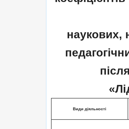
наукових, 
педагогічн
післ
«Лі
Види діяльності