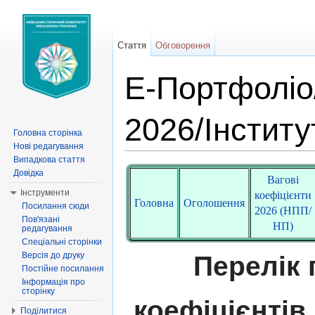
Стаття
Обговорення
Е-Портфоліо/
2026/Інститу
Головна сторінка
Нові редагування
Перейти до:
навігація
,
пошук
Випадкова стаття
Довідка
Вагові
Інструменти
коефіцієнти
Головна
Оголошення
Посилання сюди
2026 (НПП/
Пов'язані
НП)
редагування
Спеціальні сторінки
Версія до друку
Перелік 
Постійне посилання
Інформація про
сторінку
коефіцієнтів
Поділитися