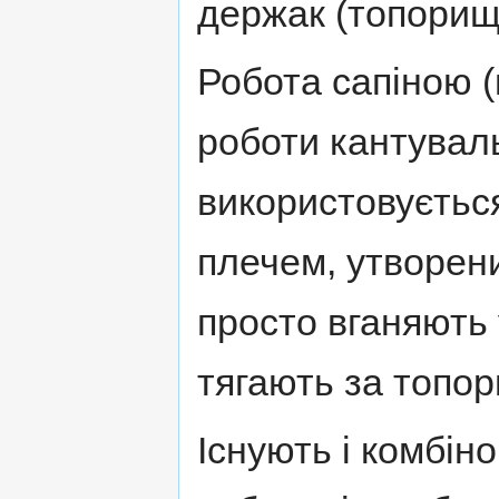
держак (топорищ
Робота сапіною (
роботи кантувал
використовуєтьс
плечем, утворени
просто вганяють 
тягають за топо
Існують і комбін