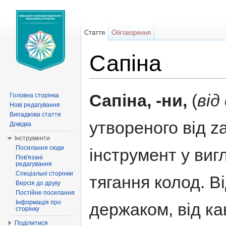
Стаття
Обговорення
Сапіна
Перейти до:
навігація
,
пошук
Сапіна, -ни,
(
від
Головна сторінка
Нові редагування
Випадкова стаття
утвореного від 
Довідка
Інструменти
Посилання сюди
інструмент у виг
Пов'язані
редагування
Спеціальні сторінки
тягання колод. В
Версія до друку
Постійне посилання
Інформація про
держаком, від к
сторінку
Поділитися