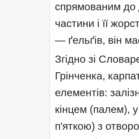
спрямованим до 
частини і її жор
— ґельґів, він м
Згідно зі Словар
Грінченка, карпа
елементів: залізн
кінцем (палем), у
п'яткою) з отвор