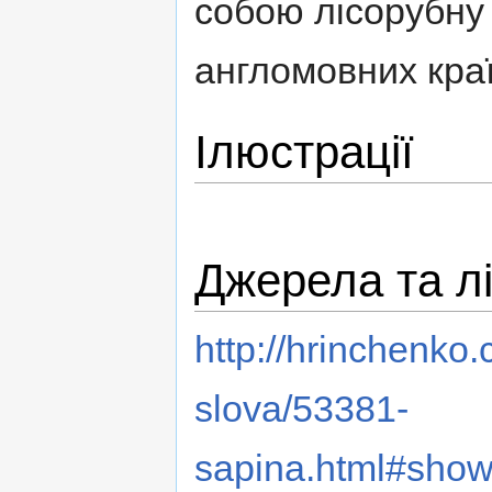
собою лісорубну 
англомовних краї
Ілюстрації
Джерела та л
http://hrinchenko
slova/53381-
sapina.html#show