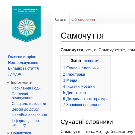
Стаття
Обговорення
Самочуття
Перейти до:
навігація
,
пошук
Самочуття, -тя,
с.
Самочувствіе, са
Головна сторінка
Зміст
[
сховати
]
Нові редагування
1
Сучасні словники
Випадкова стаття
2
Ілюстрації
Довідка
3
Медіа
Інструменти
4
Іншими мовами
Посилання сюди
5
Див. також
Пов'язані
редагування
6
Джерела та література
Спеціальні сторінки
7
Зовнішні посилання
Версія до друку
Постійне посилання
Сучасні словники
Інформація про
сторінку
Самочуття - те саме, що й самопочут
Поділитися