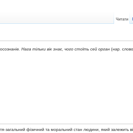
Читати
мосознаніе.
Нага тільки вік знає, чого стоїть сей орган
(нар. слов
тя-загальний фізичний та моральний стан людини, який залежить від