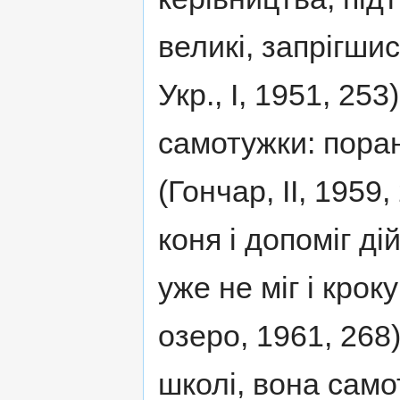
великі, запрігшис
Укр., І, 1951, 25
самотужки: пора
(Гончар, II, 1959
коня і допоміг ді
уже не міг і кро
озеро, 1961, 268
школі, вона само