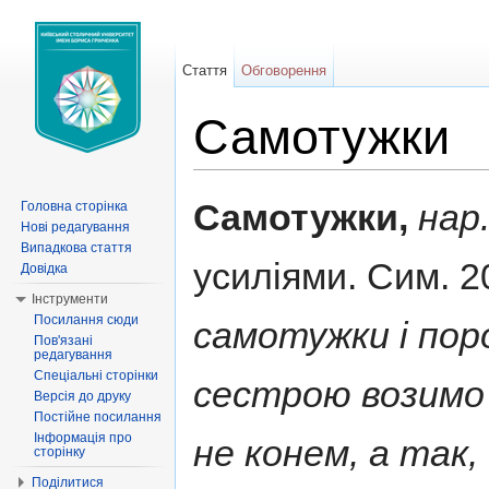
Стаття
Обговорення
Самотужки
Перейти до:
навігація
,
пошук
Самотужки,
нар
Головна сторінка
Нові редагування
Випадкова стаття
усиліями. Сим. 20
Довідка
Інструменти
Посилання сюди
самотужки і пор
Пов'язані
редагування
Спеціальні сторінки
сестрою возимо 
Версія до друку
Постійне посилання
Інформація про
не конем, а так
сторінку
Поділитися