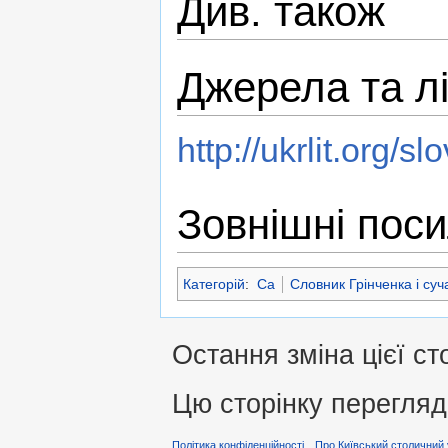
Див. також
Джерела та л
http://ukrlit.org/sl
Зовнішні пос
Категорій
:
Са
Словник Грінченка і суч
Остання зміна цієї ст
Цю сторінку перегляд
Політика конфіденційності
Про Київський столичний 