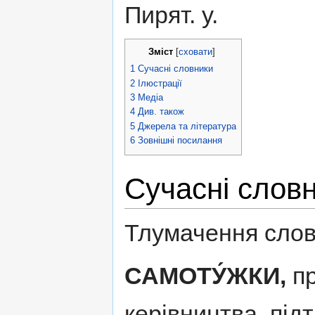
Пирят. у.
Зміст
[
сховати
]
1
Сучасні словники
2
Ілюстрації
3
Медіа
4
Див. також
5
Джерела та література
6
Зовнішні посилання
Сучасні слов
Тлумачення слов
САМОТУ́ЖКИ,
пр
керівництва, підт