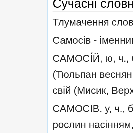
Сучасні слов
Тлумачення слов
Самосів - іменник
САМОСІ́Й, ю, ч., 
(Тюльпан весняни
свій (Мисик, Верх
САМОСІВ, у, ч., бо
рослин насінням,