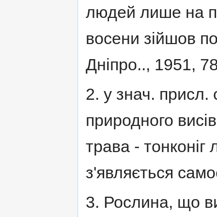
людей лише на п
восени зійшов по 
Дніпро.., 1951, 78
2. у знач. присл.
природного висі
трава - тонконіг 
з'являється самос
3. Рослина, що в