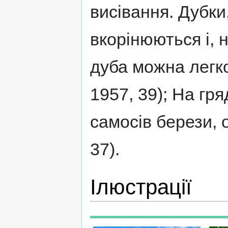
висівання. Дубки
вкорінюються і, 
дуба можна легко
1957, 39); На гря
самосів берези, о
37).
Ілюстрації