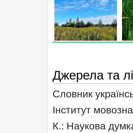
Джерела та л
Словник українськ
Інститут мовознав
К.: Наукова думк