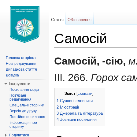
Стаття
Обговорення
Самосій
Перейти до:
навігація
,
пошук
Самосій, -сію,
м
Головна сторінка
Нові редагування
Випадкова стаття
III. 266.
Горох са
Довідка
Інструменти
Посилання сюди
Зміст
[
сховати
]
Пов'язані
редагування
1
Сучасні словники
Спеціальні сторінки
2
Ілюстрації
Версія до друку
3
Джерела та література
Постійне посилання
4
Зовнішні посилання
Інформація про
сторінку
Поділитися