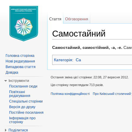
Стаття
Обговорення
Самостайний
Перейти до:
навігація
,
пошук
Самостайний, самостійний, -а, -е.
Само
Головна сторінка
Категорія
:
Са
Нові редагування
Випадкова стаття
Довідка
Остання зміна цієї сторінки: 22:08, 27 вересня 2012.
Інструменти
Цю сторінку переглядали 713 разів.
Посилання сюди
Пов'язані
Політика конфіденційності
Про Київський столичний 
редагування
Спеціальні сторінки
Версія до друку
Постійне посилання
Інформація про
сторінку
Поділитися