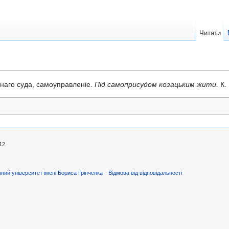
Читати
наго суда, самоуправленіе.
Під самоприсудом козацьким жити.
К.
12.
ний університет імені Бориса Грінченка
Відмова від відповідальності