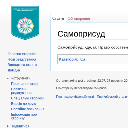
Стаття
Обговорення
Самоприсуд
Перейти до:
навігація
,
пошук
Самопри́суд, -ду,
м.
Право собствен
Головна сторінка
Категорія
:
Са
Нові редагування
Випадкова стаття
Довідка
Інструменти
Остання зміна цієї сторінки: 22:07, 27 вересня 20
Посилання сюди
Цю сторінку переглядали 756 разів.
Пов'язані
редагування
Політика конфіденційності
Про Київський столич
Спеціальні сторінки
Версія до друку
Постійне посилання
Інформація про
сторінку
Поділитися