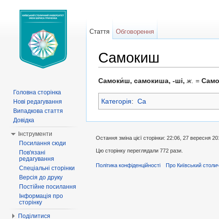
Стаття
Обговорення
Самокиш
Перейти до:
навігація
,
пошук
Самоки́ш, самокиша, -ші,
ж.
=
Само
Головна сторінка
Категорія
:
Са
Нові редагування
Випадкова стаття
Довідка
Інструменти
Остання зміна цієї сторінки: 22:06, 27 вересня 20
Посилання сюди
Цю сторінку переглядали 772 рази.
Пов'язані
редагування
Політика конфіденційності
Про Київський столич
Спеціальні сторінки
Версія до друку
Постійне посилання
Інформація про
сторінку
Поділитися