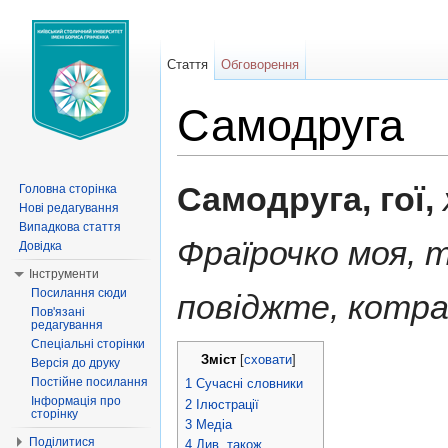
Стаття
Обговорення
Самодруга
Перейти до:
навігація
,
пошук
Самодруга, гої,
Головна сторінка
Нові редагування
Випадкова стаття
Фраїрочко моя, т
Довідка
Інструменти
Посилання сюди
повіджте, котра
Пов'язані
редагування
Спеціальні сторінки
Зміст
[
сховати
]
Версія до друку
Постійне посилання
1
Сучасні словники
Інформація про
2
Ілюстрації
сторінку
3
Медіа
Поділитися
4
Див. також