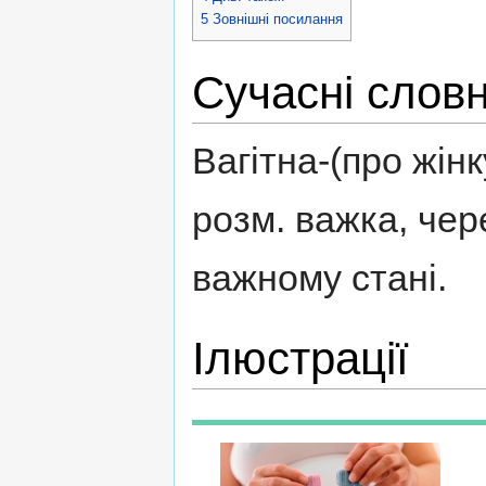
5
Зовнішні посилання
Сучасні слов
Вагітна-(про жін
розм. важка, чере
важному стані.
Ілюстрації