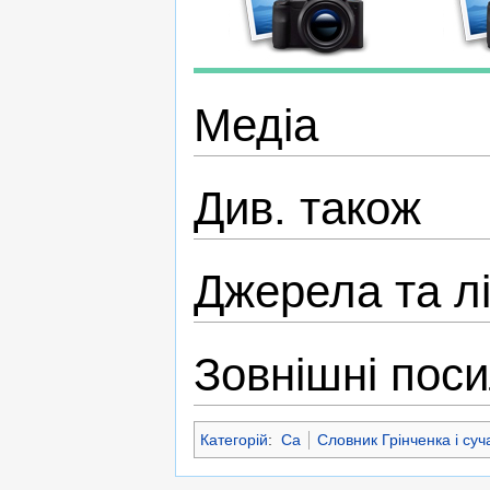
Медіа
Див. також
Джерела та л
Зовнішні пос
Категорій
:
Са
Словник Грінченка і суча