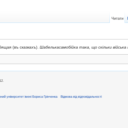
Читати
бящая (въ сказкахъ).
Шабелькасамобійка така, що скільки війська 
12.
ний університет імені Бориса Грінченка
Відмова від відповідальності