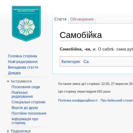
Стаття
Обговорення
Самобійка
Перейти до:
навігація
,
пошук
Самобійка, -ки,
ж.
О саблѣ: сама ру
Головна сторінка
Категорія
:
Са
Нові редагування
Випадкова стаття
Довідка
Інструменти
Остання зміна цієї сторінки: 22:05, 27 вересня 20
Посилання сюди
Цю сторінку переглядали 692 рази.
Пов'язані
редагування
Політика конфіденційності
Про Київський столич
Спеціальні сторінки
Версія до друку
Постійне посилання
Інформація про
сторінку
Поділитися