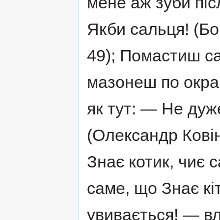
мене аж зуби піс
Якби сальця! (Бо
49); Помастиш с
мазонеш по окра
як тут: — Не дуже
(Олександр Ковінь
Знає котик, чиє са
саме, що Знає кіт,
увивається! — в