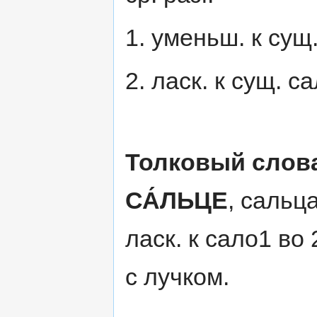
1. уменьш. к сущ. 
2. ласк. к сущ. сал
Толковый слов
СА́ЛЬЦЕ
, сальца
ласк. к сало1 во
с лучком.