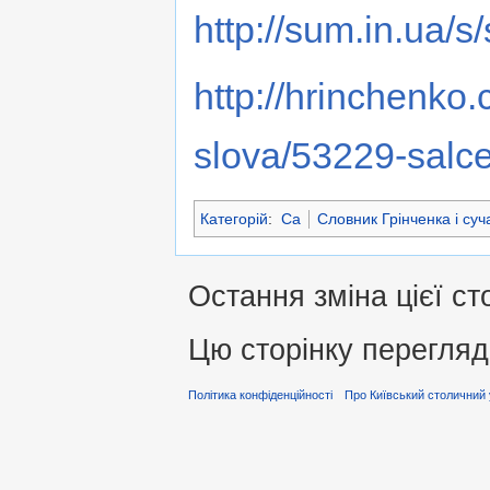
http://sum.in.ua/s/
http://hrinchenko
slova/53229-salce
Категорій
:
Са
Словник Грінченка і суч
Остання зміна цієї ст
Цю сторінку перегляд
Політика конфіденційності
Про Київський столичний 