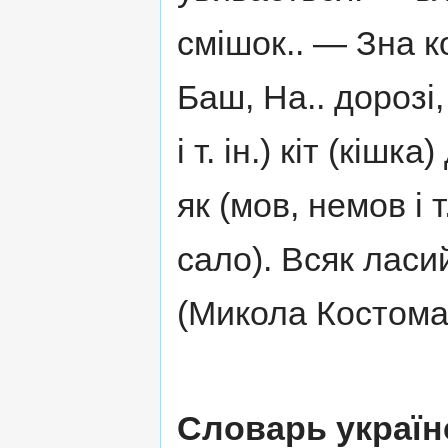
смішок.. — Зна к
Баш, На.. дорозі,
і т. ін.) кіт (кіш
як (мов, немов і т
сало). Всяк ласи
(Микола Костомаро
Словарь україн