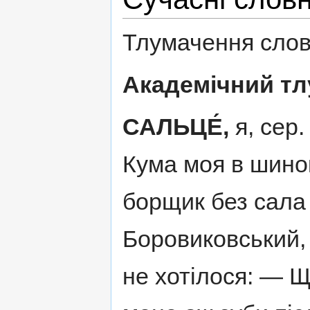
Тлумачення слов
Академічний тл
САЛЬЦЕ́,
я, сер.
Кума моя в шинок
борщик без сала
Боровиковський, 
не хотілося: — Щ