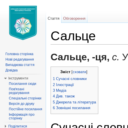
Стаття
Обговорення
Сальце
Перейти до:
навігація
,
пошук
Сальце, -ця,
с.
У
Головна сторінка
Нові редагування
Випадкова стаття
Довідка
Зміст
[
сховати
]
Інструменти
1
Сучасні словники
Посилання сюди
2
Ілюстрації
Пов'язані
3
Медіа
редагування
4
Див. також
Спеціальні сторінки
5
Джерела та література
Версія до друку
6
Зовнішні посилання
Постійне посилання
Інформація про
сторінку
Сучасні слов
Поділитися