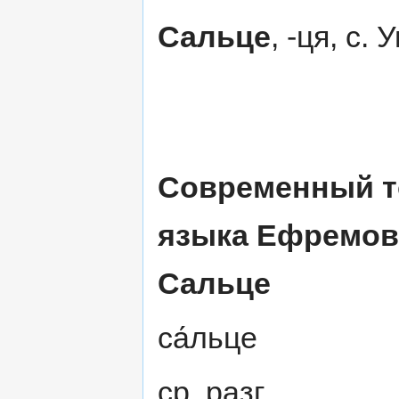
Сальце
, -ця, с. 
Современный т
языка Ефремо
Сальце
са́льце
ср. разг.