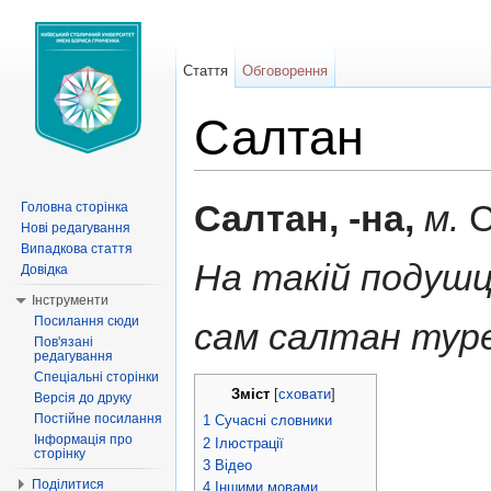
Стаття
Обговорення
Салтан
Перейти до:
навігація
,
пошук
Салтан, -на,
м.
С
Головна сторінка
Нові редагування
Випадкова стаття
На такій подушц
Довідка
Інструменти
Посилання сюди
сам салтан тур
Пов'язані
редагування
Спеціальні сторінки
Зміст
[
сховати
]
Версія до друку
Постійне посилання
1
Сучасні словники
Інформація про
2
Ілюстрації
сторінку
3
Відео
Поділитися
4
Іншими мовами