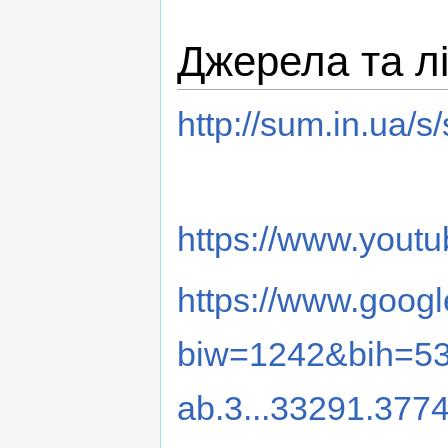
Джерела та л
http://sum.in.ua/s/
https://www.you
https://www.goog
biw=1242&bi
ab.3...33291.3774