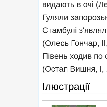
видають в очі (Ле
Гуляли запорозьк
Стамбулі з'являли
(Олесь Гончар, II
Півень ходив по 
(Остап Вишня, I, 
Ілюстрації