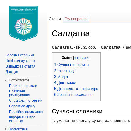
Стаття
Обговорення
Салдатва
Перейти до:
навігація
,
пошук
Салдатва, -ви,
ж. соб.
=
Салдатня.
Лаю
Головна сторінка
Зміст
[
сховати
]
Нові редагування
1
Сучасні словники
Випадкова стаття
2
Ілюстрації
Довідка
3
Медіа
Інструменти
4
Див. також
Посилання сюди
5
Джерела та література
Пов'язані
6
Зовнішні посилання
редагування
Спеціальні сторінки
Версія до друку
Сучасні словники
Постійне посилання
Інформація про
Тлумачення слова у сучасних словниках
сторінку
Поділитися