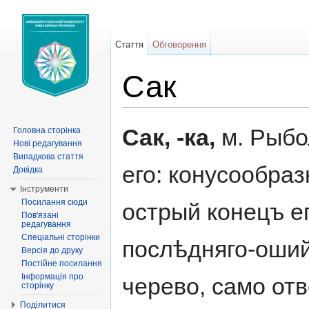
Стаття
Обговорення
Сак
Перейти до:
навігація
,
пошук
Сак, -ка,
м. Рыбо
Головна сторінка
Нові редагування
Випадкова стаття
его: конусообра
Довідка
Інструменти
Посилання сюди
острый конецъ е
Пов'язані
редагування
Спеціальні сторінки
послѣдняго-оший
Версія до друку
Постійне посилання
Інформація про
черево, само отв
сторінку
Поділитися