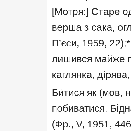
[Мотря:] Старе о
верша з сака, ог
П’єси, 1959, 22);
лишився майже г
каглянка, дірява, 
Би́тися як (мов, н
побиватися. Бідн
(Фр., V, 1951, 446)