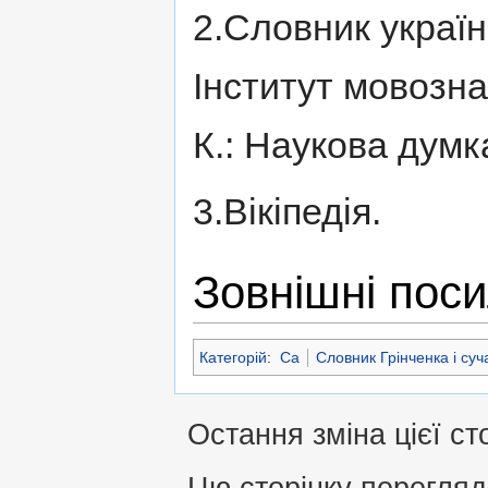
2.Словник українс
Інститут мовознав
К.: Наукова дум
3.Вікіпедія.
Зовнішні пос
Категорій
:
Са
Словник Грінченка і суч
Остання зміна цієї ст
Цю сторінку перегляд