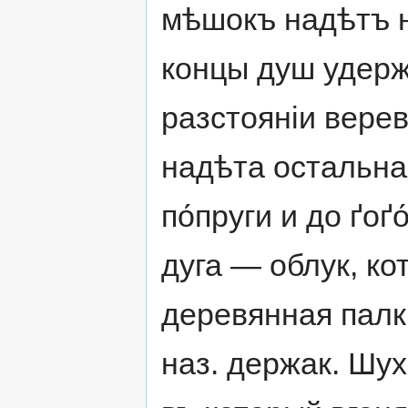
мѣшокъ надѣтъ н
концы душ удерж
разстояніи верев
надѣта остальна
по́пруги и до ґоґ
дуга — облук, ко
деревянная палка
наз. держак. Шух.