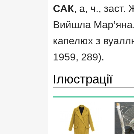
САК
, а, ч., заст
Вийшла Мар’яна. 
капелюх з вуаллю
1959, 289).
Ілюстрації