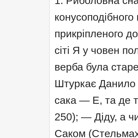
1. Риболовна сна
конусоподібного 
прикріпленого до
сіті Я у човен по
верба була старез
Штуркає Данило 
сака — Е, та де та
250); — Діду, а 
Саком (Стельмах, 