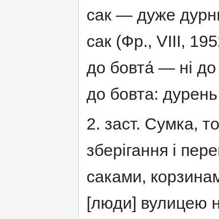
сак — дуже дурни
сак (Фр., VIII, 1952
до бовта́ — ні до
до бовта: дурень
2. заст. Сумка, т
зберігання і пер
саками, корзина
[люди] вулицею н