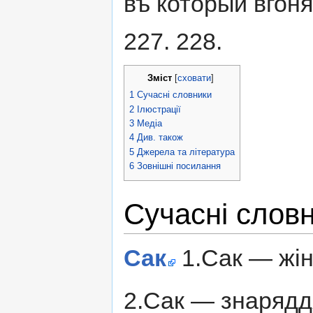
въ который вгоня
227. 228.
Зміст
[
сховати
]
1
Сучасні словники
2
Ілюстрації
3
Медіа
4
Див. також
5
Джерела та література
6
Зовнішні посилання
Сучасні слов
Сак
1.Сак — жін
2.Сак — знарядд