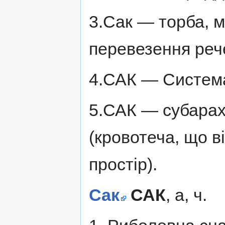
3.Сак — торба, м
перевезення реч
4.САК — Система
5.САК — субарах
(кровотеча, що в
простір).
Сак
САК
, а, ч.