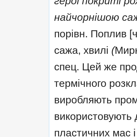
герої покриті р
найчорнішою са
порівн. Поплив [ч
сажа, хвилі
(
Мирн
спец. Цей же про
термічного розкл
виробляють пром
використовують 
пластичних мас і 