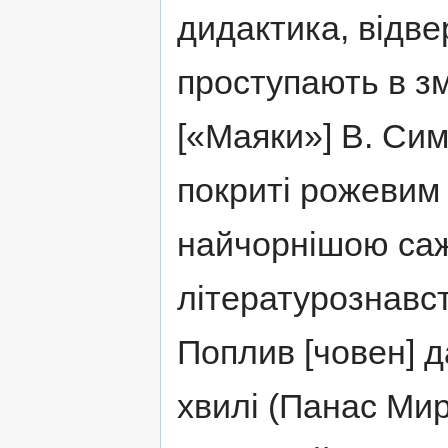
дидактика, відве
проступають в зм
[«Маяки»] В. Сим
покриті рожевим
найчорнішою са
літературознавств
Поплив [човен] да
хвилі (Панас Мирн