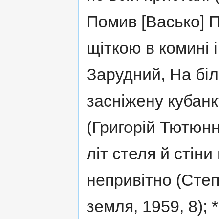
Помив [Васько] П
щіткою в комині 
Зарудний, На біло
засніжену кубанк
(Григорій Тютюнн
літ стеля й стіни
непривітно (Сте
земля, 1959, 8);