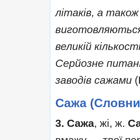
літаків, а також 
виготовляються 
великій кількост
Серйозне питан
заводів сажами
(
Сажа (Словни
3.
Сажа
, жі, ж.
С
вмажу — твої пере