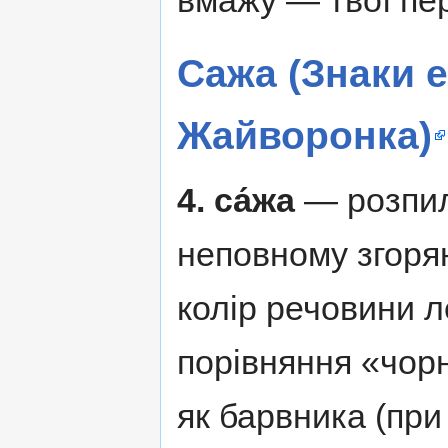
Сажа (Знаки 
Жайворонка)
4.
са́жа
— розпил
неповному згорян
колір речовини л
порівняння «чорн
як барвника (при