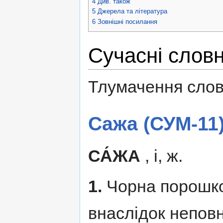
4
Див. також
5
Джерела та література
6
Зовнішні посилання
Сучасні слов
Тлумачення слов
Сажа (СУМ-11
СА́ЖА
, і, ж.
1.
Чорна порошко
внаслідок неповн