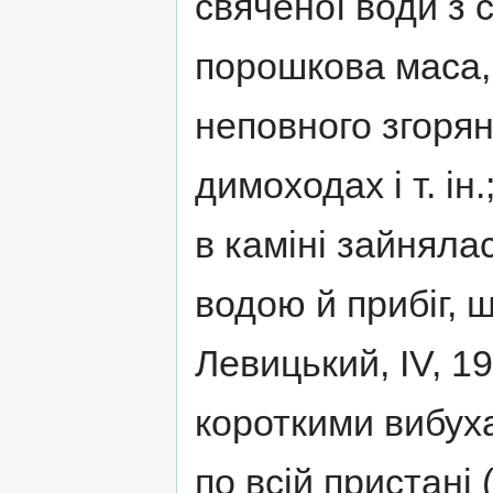
свяченої води з 
порошкова маса,
неповного згорян
димоходах і т. ін
в каміні зайнялас
водою й прибіг, 
Левицький, IV, 1
короткими вибуха
по всій пристані (