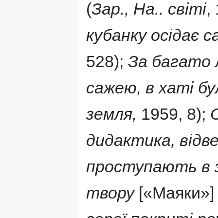
(
Зар., На.. світі
,
кубанку осідає с
528);
За багато 
сажею, в хаті б
земля,
1959, 8);
дидактика, відв
проступають в з
твору
[«Маяки»