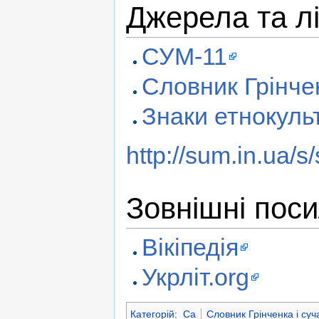
Джерела та л
СУМ-11
Словник Грінче
Знаки етнокул
http://sum.in.ua/s
Зовнішні пос
Вікіпедія
Укрліт.org
Категорій
:
Са
Словник Грінченка і суч