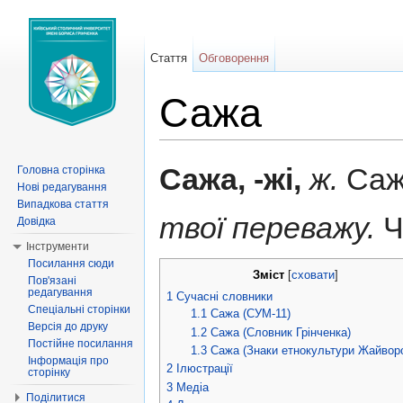
Стаття
Обговорення
Сажа
Перейти до:
навігація
,
пошук
Сажа, -жі,
ж.
Саж
Головна сторінка
Нові редагування
Випадкова стаття
твої переважу.
Ч
Довідка
Інструменти
Посилання сюди
Зміст
[
сховати
]
Пов'язані
редагування
1
Сучасні словники
Спеціальні сторінки
1.1
Сажа (СУМ-11)
Версія до друку
1.2
Сажа (Словник Грінченка)
Постійне посилання
1.3
Сажа (Знаки етнокультури Жайвор
Інформація про
2
Ілюстрації
сторінку
3
Медіа
Поділитися