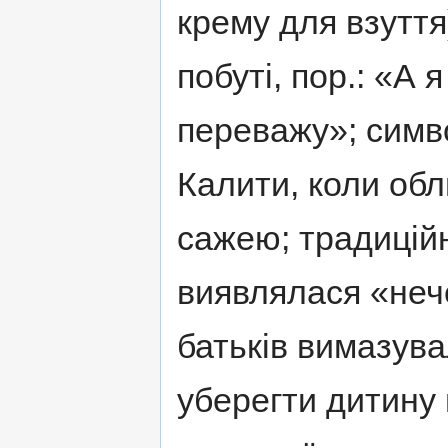
крему для взуття
побуті, пор.: «А 
переважу»; симв
Калити, коли об
сажею; традицій
виявлялася «нече
батьків вимазув
уберегти дитину 