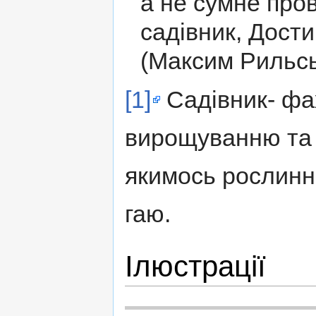
а не сумне про
садівник, Дости
(Максим Рильськи
[1]
Садівник- фах
вирощуванню та 
якимось рослинн
гаю.
Ілюстрації