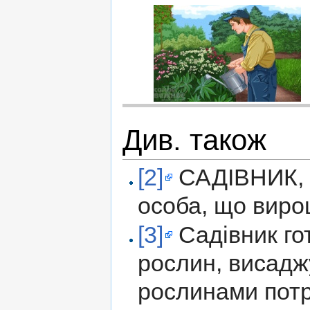
Див. також
[2]
САДІВНИК, а
особа, що виро
[3]
Садівник гот
рослин, висаджу
рослинами потрі