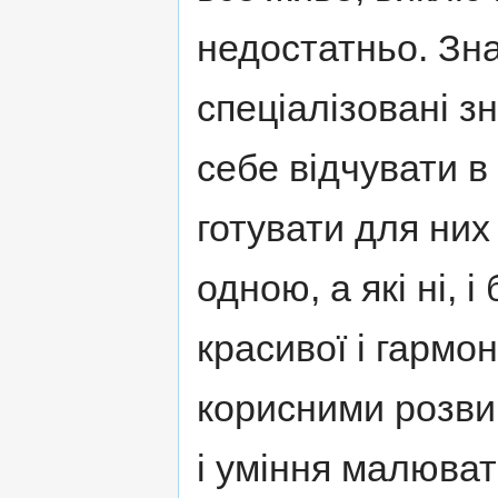
недостатньо. Знад
спеціалізовані з
себе відчувати в
готувати для них 
одною, а які ні, 
красивої і гармон
корисними розви
і уміння малюва