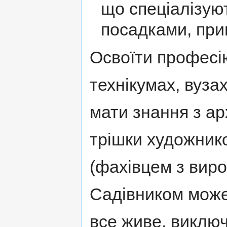
що спеціалізуют
посадками, при
Освоїти професі
технікумах, вуза
мати знання з архі
трішки художник
(фахівцем з вир
Садівником може
все живе, виключ