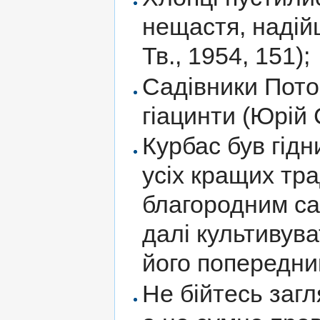
нещастя, надій
Тв., 1954, 151);
Садівники Пото
гіацинти (Юрій С
Курбас був гід
усіх кращих тр
благородним са
далі культивува
його попередник
Не бійтесь загл