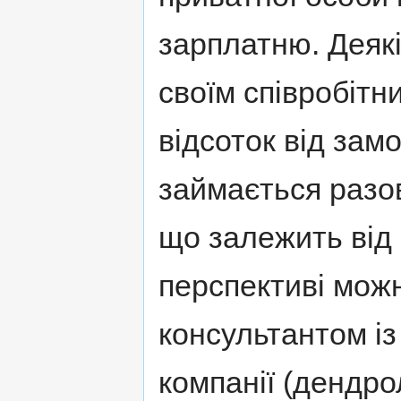
зарплатню. Деякі
своїм співробіт
відсоток від зам
займається разо
що залежить від о
перспективі мож
консультантом із
компанії (дендр