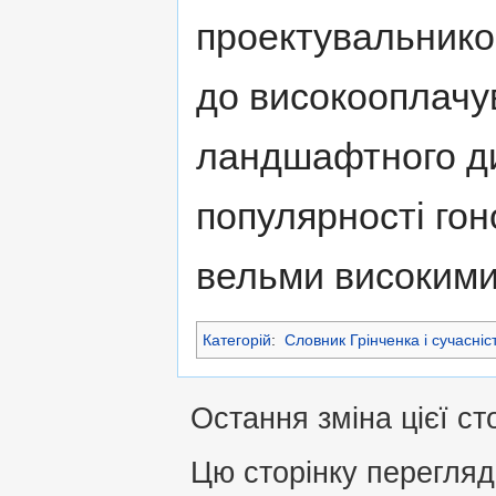
проектувальнико
до високооплачу
ландшафтного диз
популярності го
вельми високими
Категорій
:
Словник Грінченка і сучасніс
Остання зміна цієї ст
Цю сторінку перегляд