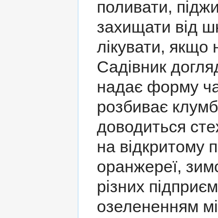
поливати, піджи
захищати від шк
лікувати, якщо 
Садівник догляд
надає форму ча
розбиває клумб
доводиться стеж
на відкритому п
оранжереї, зимо
різних підприє
озелененням міс