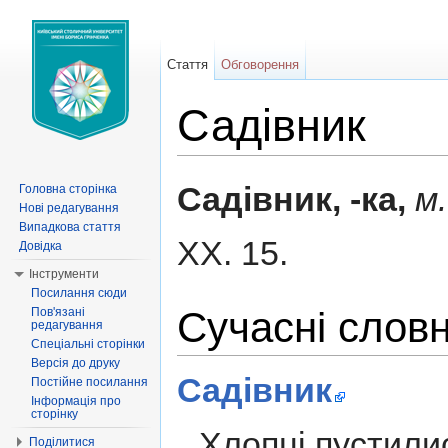
Стаття
Обговорення
Садівник
Перейти до:
навігація
,
пошук
Садівник, -ка,
м
Головна сторінка
Нові редагування
Випадкова стаття
XX. 15.
Довідка
Інструменти
Посилання сюди
Сучасні слов
Пов'язані
редагування
Спеціальні сторінки
Версія до друку
Садівник
Постійне посилання
Інформація про
сторінку
Хлопці пустилис
Поділитися