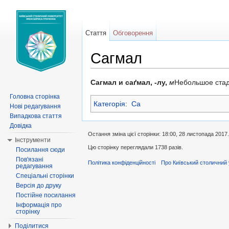
Стаття
Обговорення
Сагмал
Перейти до:
навігація
,
пошук
Сагмал и саґмал, -лу,
м
Небольшое стадо
Головна сторінка
Категорія
:
Са
Нові редагування
Випадкова стаття
Довідка
Остання зміна цієї сторінки: 18:00, 28 листопада 2017.
Інструменти
Цю сторінку переглядали 1738 разів.
Посилання сюди
Пов'язані
Політика конфіденційності
Про Київський столичний 
редагування
Спеціальні сторінки
Версія до друку
Постійне посилання
Інформація про
сторінку
Поділитися