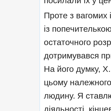
посилали їх у це
Проте з вагомих 
із попечителькою
остаточного розр
дотримувався пр
На його думку, Х
цьому належного 
людину. Я ставлюс
діяльності, кінц