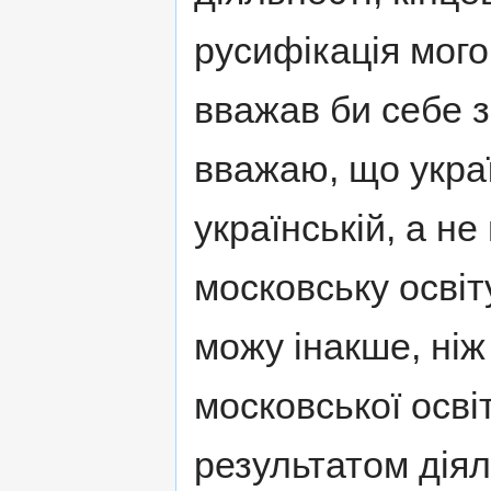
русифікація мого
вважав би себе 
вважаю, що украї
українській, а не
московську освіт
можу інакше, ніж
московської осві
результатом діял