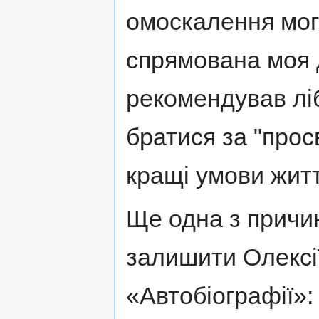
омоскалення мого
спрямована моя 
рекомендував лі
братися за "прос
кращі умови житт
Ще одна з причин
залишити Олексії
«Автобіографії»: