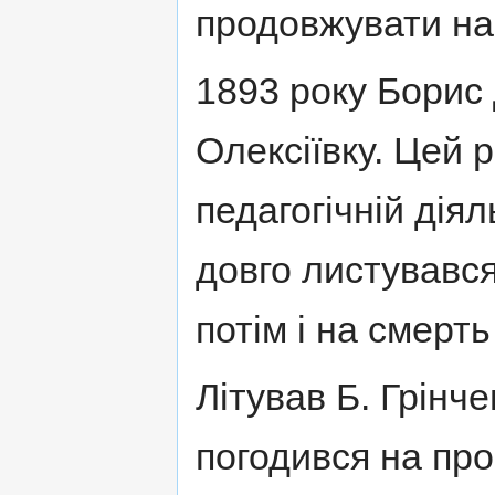
продовжувати нав
1893 року Борис
Олексіївку. Цей 
педагогічній діял
довго листувався
потім і на смерт
Літував Б. Грінче
погодився на пр