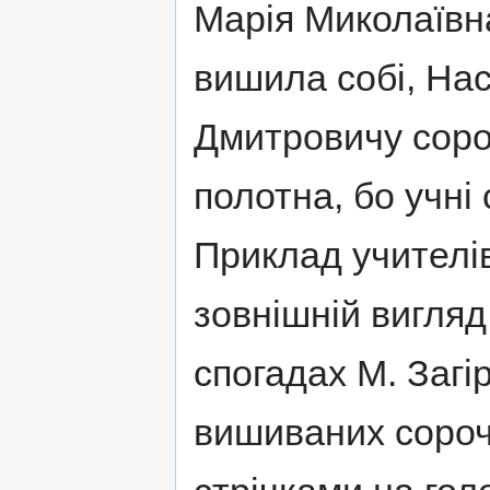
Марія Миколаївн
вишила собі, Нас
Дмитровичу соро
полотна, бо учні
Приклад учителі
зовнішній вигляд
спогадах М. Загі
вишиваних сорочк