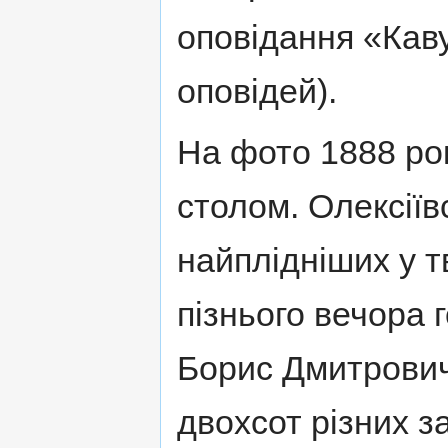
оповідання «Каву
оповідей).
На фото 1888 рок
столом. Олексіїв
найплідніших у т
пізнього вечора г
Борис Дмитрович
двохсот різних з