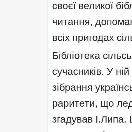
своєї великої бі
читання, допома
всіх пригодах сіл
Бібліотека сільс
сучасників. У ні
зібрання українсь
раритети, що лед
згадував І.Липа. 