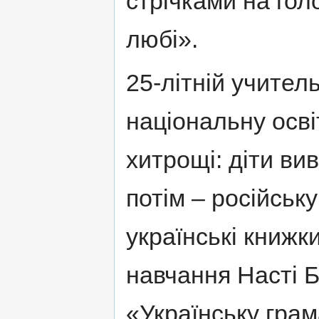
стрічками на голо
любі».
25-літній учител
національну осві
хитрощі: діти вив
потім – російську
українські книжк
навчання Насті 
«Українську грам