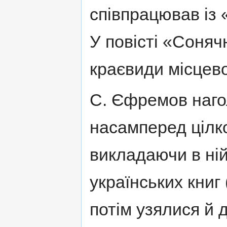
співпрацював із
У повісті «Соняч
краєвиди місцево
С. Єфремов наго
насамперед цілк
викладаючи в ній
українських книг 
потім узялися й 