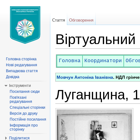
Стаття
Обговорення
Віртуальний
Перейти до:
навігація
,
пошук
Головна сторінка
Головна
Координатори
Обго
Нові редагування
Випадкова стаття
Довідка
Мовчун Антоніна Іванівна
. НДЛ грінч
Інструменти
Луганщина, 1
Посилання сюди
Пов'язані
редагування
Спеціальні сторінки
Версія до друку
Постійне посилання
Інформація про
сторінку
Поділитися