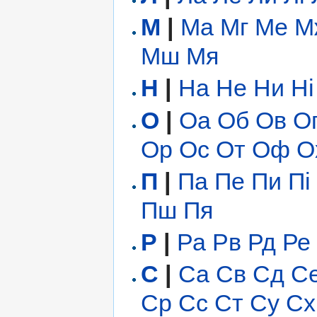
М
|
Ма
Мг
Ме
М
Мш
Мя
Н
|
На
Не
Ни
Ні
О
|
Оа
Об
Ов
О
Ор
Ос
От
Оф
О
П
|
Па
Пе
Пи
Пі
Пш
Пя
Р
|
Ра
Рв
Рд
Ре
С
|
Са
Св
Сд
С
Ср
Сс
Ст
Су
Сх