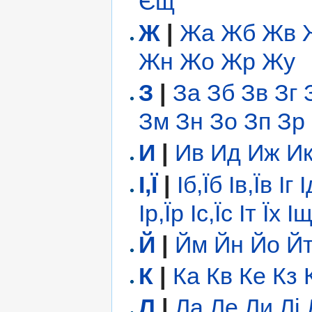
Єщ
Ж
|
Жа
Жб
Жв
Жн
Жо
Жр
Жу
З
|
За
Зб
Зв
Зг
Зм
Зн
Зо
Зп
Зр
И
|
Ив
Ид
Иж
И
І,Ї
|
Іб,Їб
Ів,Їв
Іг
І
Ір,Їр
Іс,Їс
Іт
Їх
І
Й
|
Йм
Йн
Йо
Й
К
|
Ка
Кв
Ке
Кз
Л
|
Ла
Ле
Ли
Лі