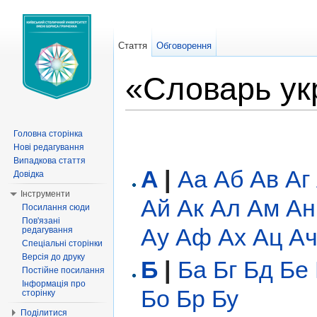
Стаття
Обговорення
«Словарь ук
Перейти до:
навігація
,
пошук
Головна сторінка
Нові редагування
Випадкова стаття
A
|
Аа
Аб
Ав
Аг
Довідка
Інструменти
Ай
Ак
Ал
Ам
Ан
Посилання сюди
Пов'язані
Ау
Аф
Ах
Ац
А
редагування
Спеціальні сторінки
Версія до друку
Б
|
Ба
Бг
Бд
Бе
Постійне посилання
Інформація про
Бо
Бр
Бу
сторінку
Поділитися