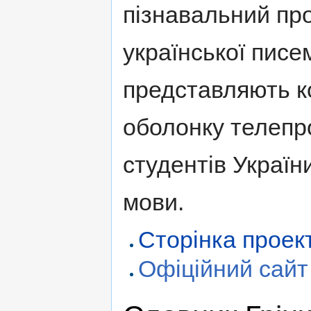
пізнавальний пр
української писе
представляють к
оболонку телепро
студентів Україн
мови.
Сторінка проект
Офіційний сайт