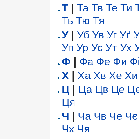
Т
|
Та
Тв
Те
Ти
Ть
Тю
Тя
У
|
Уб
Ув
Уг
Уґ
Уп
Ур
Ус
Ут
Ух
Ф
|
Фа
Фе
Фи
Ф
Х
|
Ха
Хв
Хе
Хи
Ц
|
Ца
Цв
Це
Ц
Ця
Ч
|
Ча
Чв
Че
Чє
Чх
Чя