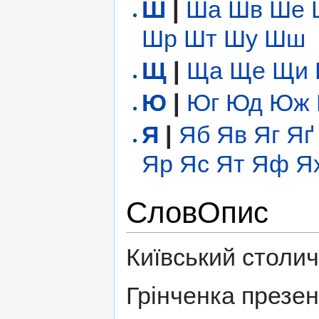
Ш
|
Ша
Шв
Ше
Шр
Шт
Шу
Шш
Щ
|
Ща
Ще
Щи
Ю
|
Юг
Юд
Юж
Я
|
Яб
Яв
Яг
Яґ
Яр
Яс
Ят
Яф
Я
СловОпис
Київський столич
Грінченка презен