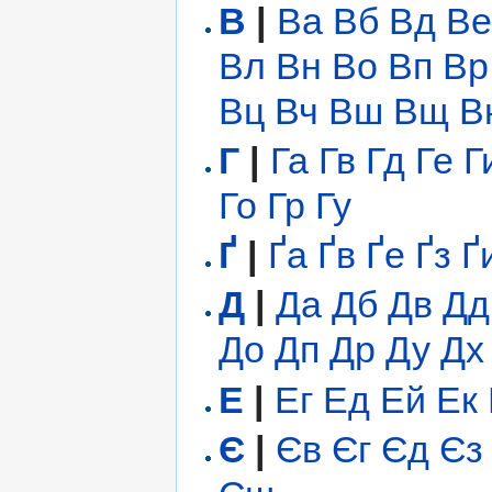
В
|
Ва
Вб
Вд
В
Вл
Вн
Во
Вп
Вр
Вц
Вч
Вш
Вщ
В
Г
|
Га
Гв
Гд
Ге
Г
Го
Гр
Гу
Ґ
|
Ґа
Ґв
Ґе
Ґз
Ґ
Д
|
Да
Дб
Дв
Дд
До
Дп
Др
Ду
Дх
Е
|
Ег
Ед
Ей
Ек
Є
|
Єв
Єг
Єд
Єз