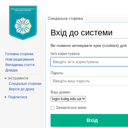
Спеціальна сторінка
Вхід до системи
Перейти до:
навігація
,
пошук
Ви повинні активувати куки (cookies) для
Ім'я користувача
Головна сторінка
Нові редагування
Випадкова стаття
Довідка
Пароль
Інструменти
Спеціальні сторінки
Версія до друку
Ваш домен:
Поділитися
Запам'ятати мене