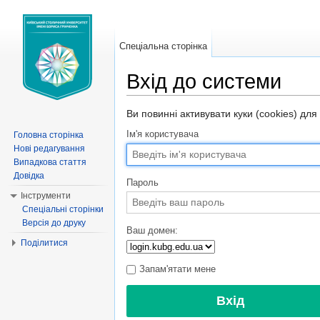
Спеціальна сторінка
Вхід до системи
Перейти до:
навігація
,
пошук
Ви повинні активувати куки (cookies) для
Ім'я користувача
Головна сторінка
Нові редагування
Випадкова стаття
Довідка
Пароль
Інструменти
Спеціальні сторінки
Версія до друку
Ваш домен:
Поділитися
Запам'ятати мене