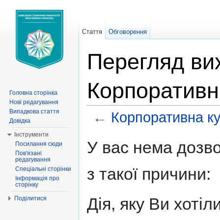
Стаття
Обговорення
Перегляд вих
Корпоративн
Головна сторінка
Нові редагування
Випадкова стаття
←
Корпоративна к
Довідка
Перейти до:
навігація
,
пошук
Інструменти
У вас нема дозво
Посилання сюди
Пов'язані
редагування
з такої причини:
Спеціальні сторінки
Інформація про
сторінку
Дія, яку Ви хоті
Поділитися