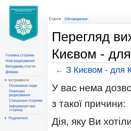
Стаття
Обговорення
Перегляд вих
Києвом - для
Головна сторінка
Нові редагування
Випадкова стаття
←
З Києвом - для 
Довідка
Перейти до:
навігація
,
пошук
Інструменти
У вас нема дозво
Посилання сюди
Пов'язані
редагування
з такої причини:
Спеціальні сторінки
Інформація про
сторінку
Дія, яку Ви хоті
Поділитися