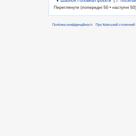
Шаблон:Головна/Проєкти
‎
(
← посила
Переглянути (попередні 50 • наступні 50)
Політика конфіденційності
Про Київський столичний 