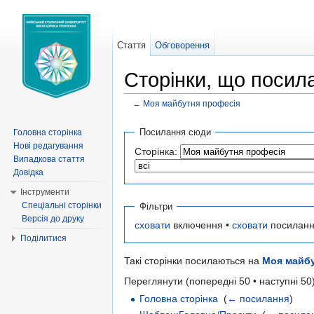
Стаття
Обговорення
Сторінки, що посил
←
Моя майбутня професія
Перейти до:
навігація
,
пошук
Посилання сюди
Головна сторінка
Нові редагування
Сторінка:
Випадкова стаття
Довідка
Інструменти
Спеціальні сторінки
Фільтри
Версія до друку
сховати
включення •
сховати
посиланн
Поділитися
Такі сторінки посилаються на
Моя майбу
Переглянути (попередні 50 • наступні 50)
Головна сторінка
‎
(
← посилання
)