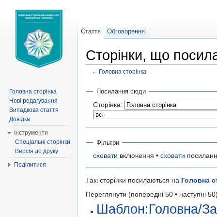
Стаття
Обговорення
Сторінки, що посил
←
Головна сторінка
Перейти до:
навігація
,
пошук
Посилання сюди
Головна сторінка
Нові редагування
Сторінка:
Випадкова стаття
Довідка
Інструменти
Спеціальні сторінки
Фільтри
Версія до друку
сховати
включення •
сховати
посиланн
Поділитися
Такі сторінки посилаються на
Головна с
Переглянути (попередні 50 • наступні 50)
Шаблон:Головна/За