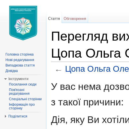
Стаття
Обговорення
Перегляд вих
Цопа Ольга 
Головна сторінка
Нові редагування
Випадкова стаття
←
Цопа Ольга Оле
Довідка
Перейти до:
навігація
,
пошук
Інструменти
У вас нема дозво
Посилання сюди
Пов'язані
редагування
з такої причини:
Спеціальні сторінки
Інформація про
сторінку
Дія, яку Ви хоті
Поділитися