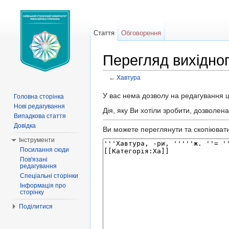
Стаття
Обговорення
Перегляд вихідног
←
Хавтура
Перейти до:
навігація
,
пошук
У вас нема дозволу на редагування ці
Головна сторінка
Нові редагування
Дія, яку Ви хотіли зробити, дозволен
Випадкова стаття
Довідка
Ви можете переглянути та скопіювати 
Інструменти
Посилання сюди
Пов'язані
редагування
Спеціальні сторінки
Інформація про
сторінку
Поділитися