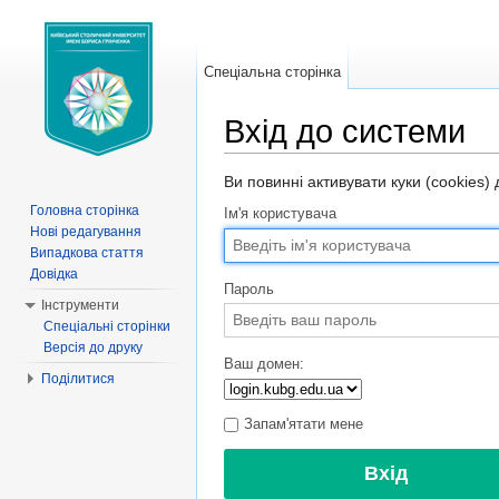
Спеціальна сторінка
Вхід до системи
Перейти до:
навігація
,
пошук
Ви повинні активувати куки (cookies)
Головна сторінка
Ім'я користувача
Нові редагування
Випадкова стаття
Довідка
Пароль
Інструменти
Спеціальні сторінки
Версія до друку
Ваш домен:
Поділитися
Запам'ятати мене