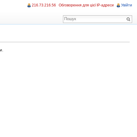
216.73.216.56
Обговорення для цієї IP-адреси
Увійти
и.