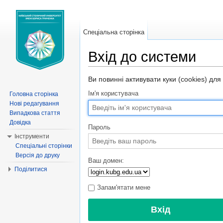
Спеціальна сторінка
Вхід до системи
Перейти до:
навігація
,
пошук
Ви повинні активувати куки (cookies) для
Ім'я користувача
Головна сторінка
Нові редагування
Випадкова стаття
Довідка
Пароль
Інструменти
Спеціальні сторінки
Версія до друку
Ваш домен:
Поділитися
Запам'ятати мене