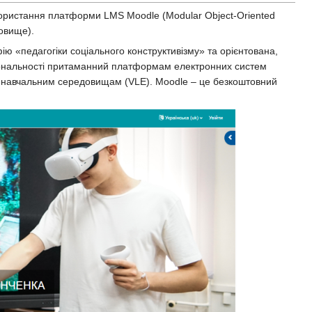
икористання платформи LMS Moodle (Modular Object-Oriented
овище).
ю «педагогіки соціального конструктивізму» та орієнтована,
ціональності притаманний платформам електронних систем
 навчальним середовищам (VLE). Moodle – це безкоштовний