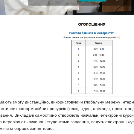
мають змогу дистанційно, використовуючи глобальну мережу Інтерне
нотипних інформаційних ресурсів (текст, відео, анімація, презентац
ування. Викладачі самостійно створюють навчальні електронні курси
а перевіряють виконані студентами завдання, ведуть електронні жур
мінів їх опрацювання тощо.