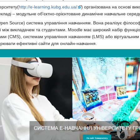
ерситету(
http://e-learning.kubg.edu.ua/
) організована на основі в
екладі – модульне об'єктно-орієнтоване динамічне навчальне серед
Open Source) система управління навчанням. Вона реалізує філософі
ії між викладачем та студентами. Moodle має широкий набір функ
ами (CMS), системам управління навчанням (LMS) або віртуальним
орювати ефективні сайти для онлайн-навчання.