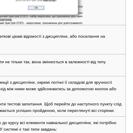
кові цікаві відомості з дисципліни, або посилання на
 не тільки так, вона змінюється в залежності від типу
кції з дисципліни, окремі логічні її складові для зручності
ехід між ними може здійснюватись за допомогою кнопок або
стити тестові запитання. Щоб перейти до наступного пункту слід
ажається успішно пройденою, коли переглянуті всі сторінки.
 до курсу всі елементи навчальної дисципліни, які потрібно
У системі є такі типи завдань: