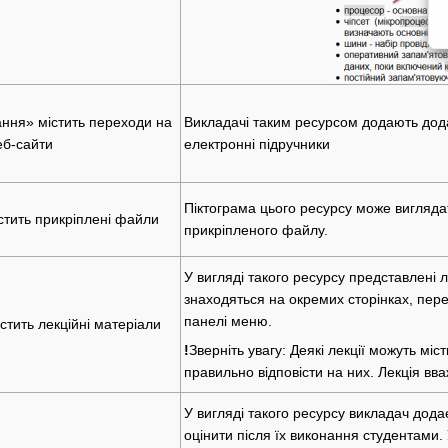
ання» містить переходи на
Викладачі таким ресурсом додають додат
еб-сайти
електронні підручники
Піктограма цього ресурсу може виглядати
стить прикріплені файли
прикріпленого файлу.
У вигляді такого ресурсу представлені ле
знаходяться на окремих сторінках, пер
панелі меню.
стить лекційні матеріали
!
Зверніть увагу: Деякі лекції можуть мі
правильно відповісти на них. Лекція вв
У вигляді такого ресурсу викладач додає
оцінити після їх виконання студентами. 