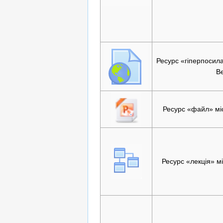
Ресурс «гіперпосил
В
Ресурс «файл» мі
Ресурс «лекція» мі