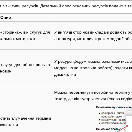
різні типи ресурсів. Детальний опис основних ресурсів подано в та
Опис
«сторінка», він слугує для
У вигляді сторінки викладачі додають р
чальних матеріалів
літератури, методичні рекомендації або
У ресурсі
форум
можна ознайомитись з 
 слугує для обговорень та
модульна контрольна робота), задати в
новин
дисципліни
Можна переглянути потрібний термін у 
тексту, де він зустрічається (слово виді
істить тлумачення термінів
исципліни