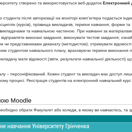
верситету створено та використовується веб-додаток
Електронний 
о студента після авторизації на моніторі комп’ютера подається інд
исциплін (курсів), прізвища викладачів, терміни навчання, форми т
о викладачами та навчальною частиною. При навчанні за матеріалам
відправляти виконані завдання; виконувати тестові завдання; ознайо
ем чи представниками деканату (методистом); отримувати відомості
ним студентом навчального плану, враховуючи терміни виконання по
кладачу мати відомості (звіти, результати навчальної діяльності) щ
алу – персоніфікований. Кожен студент та викладач має доступ лише
ному процесі. Реєстрація студентів на електронний навчальний курс 
мою Moodle
еобхідно обрати Факультет або коледж, в якому ви навчаєтесь, та з