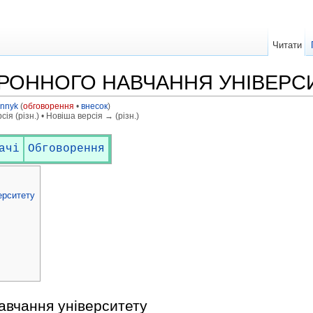
Читати
РОННОГО НАВЧАННЯ УНІВЕРС
unnyk
(
обговорення
•
внесок
)
ія (різн.) • Новіша версія → (різн.)
ачі
Обговорення
ерситету
авчання університету