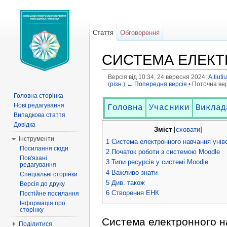
Стаття
Обговорення
СИСТЕМА ЕЛЕКТ
Версія від 10:34, 24 вересня 2024;
A.tiuti
(
різн.
)
← Попередня версія
• Поточна верс
Перейти до:
навігація
,
пошук
Головна сторінка
Нові редагування
Головна
Учасники
Виклад
Випадкова стаття
Довідка
Зміст
[
сховати
]
Інструменти
1
Система електронного навчання унів
Посилання сюди
2
Початок роботи з системою Moodle
Пов'язані
3
Типи ресурсів у системі Moodle
редагування
4
Важливо знати
Спеціальні сторінки
5
Див. також
Версія до друку
6
Створення ЕНК
Постійне посилання
Інформація про
сторінку
Система електронного н
Поділитися