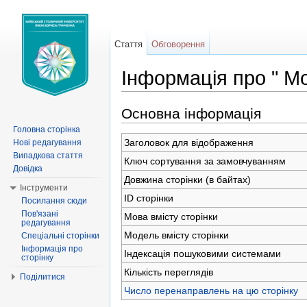
Стаття
Обговорення
Інформація про " Мо
Перейти до:
навігація
,
пошук
Основна інформація
Головна сторінка
Заголовок для відображення
Нові редагування
Випадкова стаття
Ключ сортування за замовчуванням
Довідка
Довжина сторінки (в байтах)
Інструменти
ID сторінки
Посилання сюди
Пов'язані
Мова вмісту сторінки
редагування
Модель вмісту сторінки
Спеціальні сторінки
Інформація про
Індексація пошуковими системами
сторінку
Кількість переглядів
Поділитися
Число перенаправлень на цю сторінку