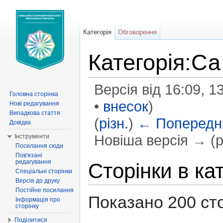
Категорія
Обговорення
Категорія:Са
Версія від 16:09, 1
Головна сторінка
•
внесок
)
Нові редагування
Випадкова стаття
(
різн.
)
← Попередня
Довідка
Новіша версія → (рі
Інструменти
Посилання сюди
Перейти до:
навігація
,
пошук
Пов'язані
редагування
Сторінки в ка
Спеціальні сторінки
Версія до друку
Постійне посилання
Показано 200 стор
Інформація про
сторінку
Поділитися