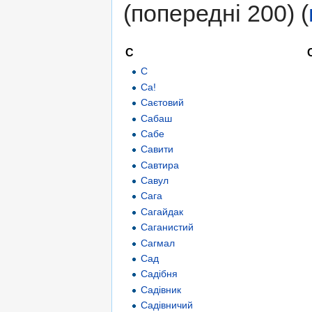
(попередні 200) (
С
С
Са!
Саєтовий
Сабаш
Сабе
Савити
Савтира
Савул
Сага
Сагайдак
Саганистий
Сагмал
Сад
Садібня
Садівник
Садівничий