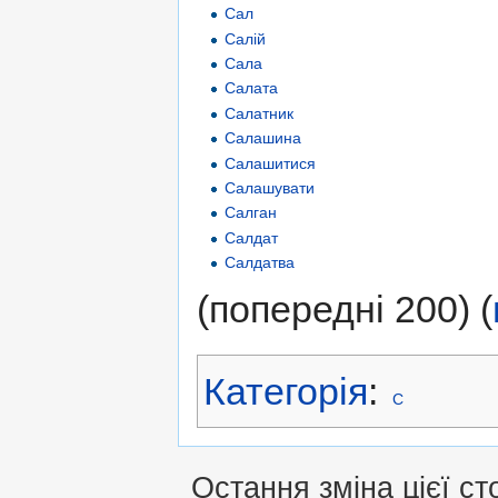
Сал
Салій
Сала
Салата
Салатник
Салашина
Салашитися
Салашувати
Салган
Салдат
Салдатва
(попередні 200) (
Категорія
:
С
Остання зміна цієї сто