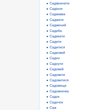
Садівничити
Садіння
Саджавка
Саджати
Саджений
Садиба
Садикати
Садити
Садитися
Садковий
Садно
Саднути
Садовий
Садовити
Садовитися
Садовище
Садовничка
Садок
Садочок
Саж